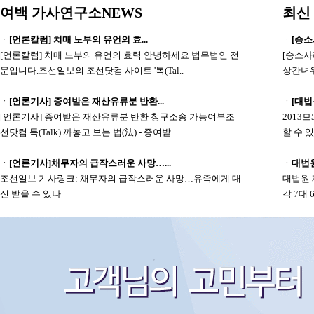
여백 가사연구소NEWS
최신
ㆍ
[언론칼럼] 치매 노부의 유언의 효...
ㆍ
[승
[언론칼럼] 치매 노부의 유언의 효력 안녕하세요 법무법인 전
[승소
문입니다.조선일보의 조선닷컴 사이트 '톡(Tal..
상간녀위
ㆍ
[언론기사] 증여받은 재산유류분 반환...
ㆍ
[대법원
[언론기사] 증여받은 재산유류분 반환 청구소송 가능여부조
2013
선닷컴 톡(Talk) 까놓고 보는 법(法) - 증여받..
할 수 
ㆍ
[언론기사]채무자의 급작스러운 사망…...
ㆍ
대법원,
조선일보 기사링크: 채무자의 급작스러운 사망…유족에게 대
대법원 
신 받을 수 있나
각 7대